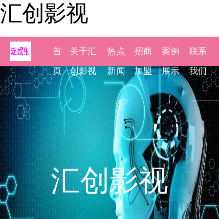
汇创影视
首
关于汇
热点
招商
案例
联系
页
创影视
新闻
加盟
展示
我们
汇创影视